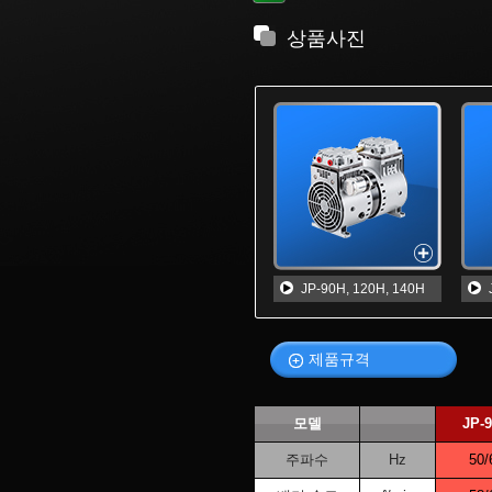
상품사진
JP-90H, 120H, 140H
제품규격
모델
JP-
주파수
Hz
50/