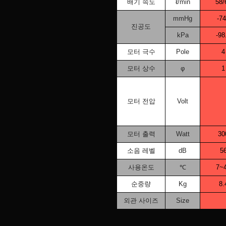
배기 속도
ℓ/min
58/
mmHg
-7
진공도
kPa
-98
모터 극수
Pole
4
모터 상수
φ
1
모터 전압
Volt
모터 출력
Watt
30
소음 레벨
dB
5
사용온도
℃
7~
순중량
Kg
8.
외관 사이즈
Size