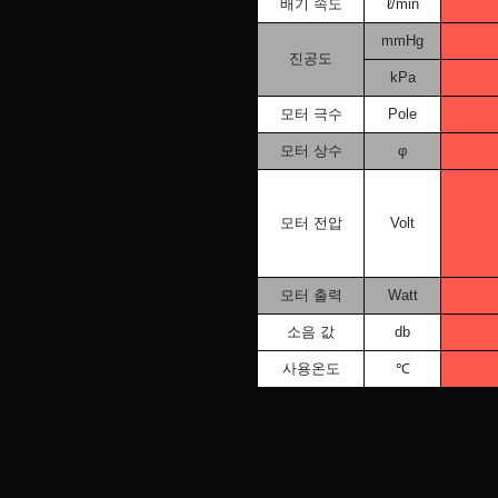
배기 속도
ℓ/min
mmHg
진공도
kPa
모터 극수
Pole
모터 상수
φ
모터 전압
Volt
모터 출력
Watt
소음 값
db
사용온도
℃