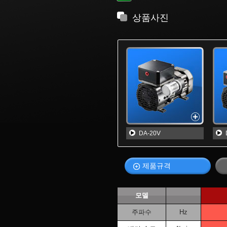
상품사진
DA-20V
제품규격
모델
주파수
Hz