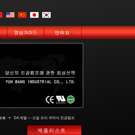
DA 계열 — 오일 프리 격막식 진공펌프
목록
제품리스트