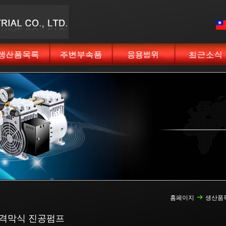
홈페이지
생산품
리 격막식 진공펌프