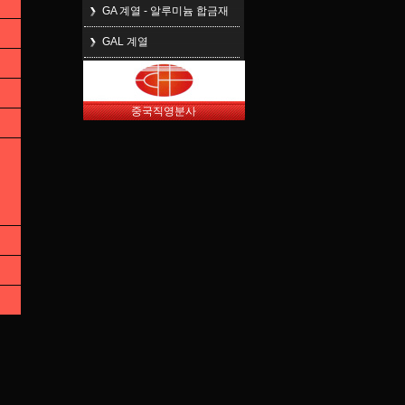
GA 계열 - 알루미늄 합금재
GAL 계열
중국직영분사
모델
DA-20V
DA-40
A
134
134
B
147
147
C
102
102
D
89
89
E
198
235
F
127.5
173.5
G
φ6
φ6