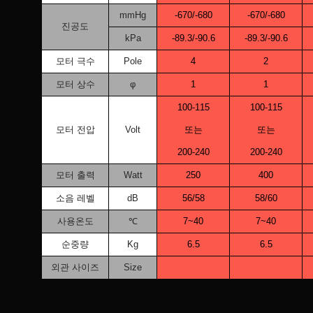
mmHg
-670/-680
-670/-680
진공도
kPa
-89.3/-90.6
-89.3/-90.6
모터 극수
Pole
4
2
모터 상수
φ
1
1
100-115
100-115
모터 전압
Volt
또는
또는
200-240
200-240
모터 출력
Watt
250
400
소음 레벨
dB
56/58
58/60
사용온도
℃
7~40
7~40
순중량
Kg
6.5
6.5
외관 사이즈
Size