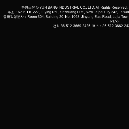
판권소유 © YUH BANG INDUSTRIAL CO., LTD. All Rights Reserved
주소：No.6, Ln. 227, Fuying Rd., Xinzhuang Dist., New Taipei City 242, 
중국직영분사：Room 304, Building 20, No. 1068, Jinyang East Road, Lujia Town, Ku
Park)
전화:86-512-3669-2425 팩스：86-512-3662-2