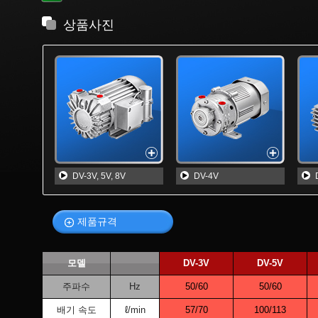
상품사진
DV-3V, 5V, 8V
DV-4V
제품규격
모델
DV-3V
DV-5V
주파수
Hz
50/60
50/60
배기 속도
ℓ/min
57/70
100/113