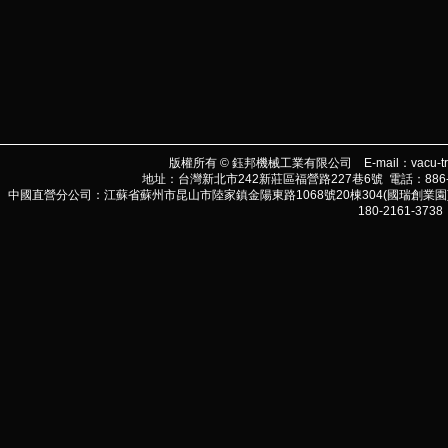
版權所有 © 鈺邦機械工業有限公司 E-mail：
vacu-t
地址：台灣新北市242新莊區福營路227巷6號 電話：886-2-290
中國直營分公司：江蘇省蘇州市昆山市陸家鎮金陽東路1068號20棟304(國瑞創業園) 電話:86-
180-2161-3738