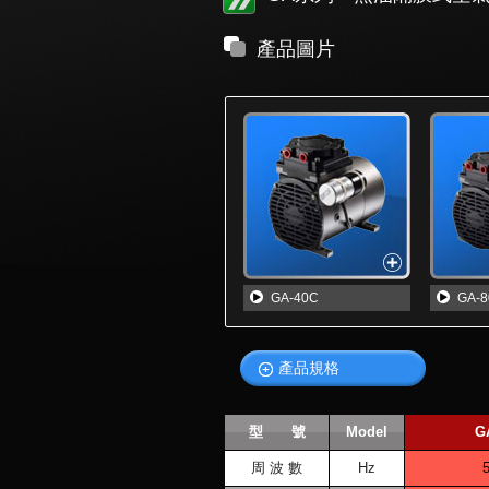
產品圖片
GA-40C
GA-
產品規格
型 號
Model
G
周 波 數
Hz
5