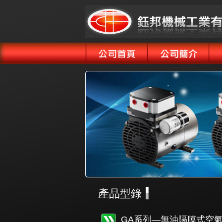
產品型錄
GA系列—無油隔膜式空