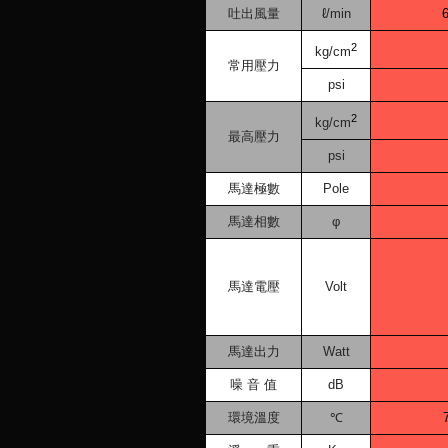
吐出風量
ℓ/min
6
2
kg/cm
常用壓力
psi
2
kg/cm
最高壓力
psi
馬達極數
Pole
馬達相數
φ
馬達電壓
Volt
馬達出力
Watt
噪 音 值
dB
環境溫度
℃