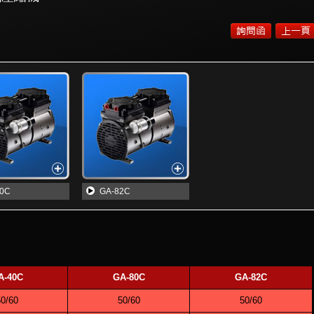
80C
GA-82C
A-40C
GA-80C
GA-82C
0/60
50/60
50/60