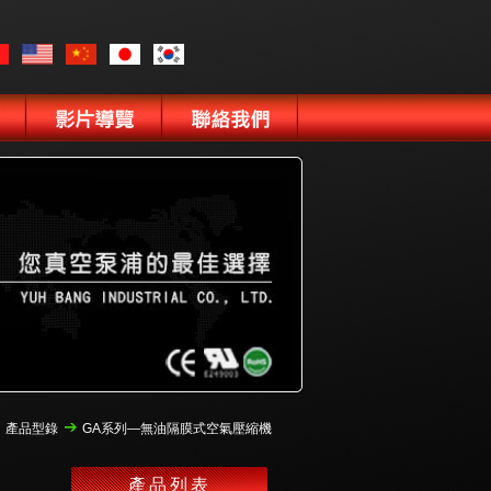
產品型錄
GA系列—無油隔膜式空氣壓縮機
產品列表