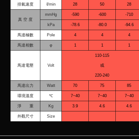
排氣速度
ℓ/min
28
50
28
mmHg
-590
-600
-710
真 空 度
kPa
-78.6
-80.0
-94.6
馬達極數
Pole
4
4
4
馬達相數
φ
1
1
1
110-115
馬達電壓
Volt
或
220-240
馬達出力
Watt
70
75
85
環境溫度
℃
7~40
7~40
7~40
淨 重
Kg
3.9
4.6
4.6
外觀尺寸
Size