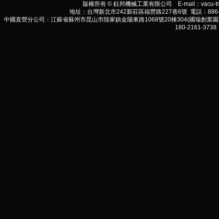
版權所有 © 鈺邦機械工業有限公司 E-mail：
vacu-t
地址：台灣新北市242新莊區福營路227巷6號 電話：886-2-290
中國直營分公司：江蘇省蘇州市昆山市陸家鎮金陽東路1068號20棟304(國瑞創業園) 電話:86-
180-2161-3738