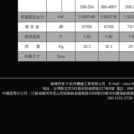
208-254
380-480Y
208-
馬達額定出力
kW
0.80/0.90
0.80/0.90
1.50/
噪 音 值
dB
67/69
67/69
73/
環境溫度
℃
7-40
7-40
7-4
淨 重
Kg
16.3
16.2
24.
外觀尺寸
Size
版權所有 © 鈺邦機械工業有限公司 E-mail：
vacu-t
地址：台灣新北市242新莊區福營路227巷6號 電話：886-2-290
中國直營分公司：江蘇省蘇州市昆山市陸家鎮金陽東路1068號20棟304(國瑞創業園) 電話:86-
180-2161-3738