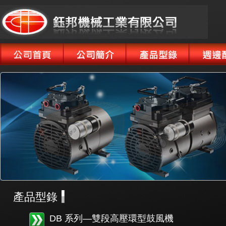
產品型錄
DB 系列—雙段高壓環型鼓風機