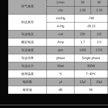
L/min
58
66
排气速度
cfm
2.05
2.33
mmHg
-740
到达真空
in-Hg
-29.13
马达电压
volt
230
115
额定电流
Amp
1.7
2.0
马达速度
rpm
1425
1725
马达功率
phase
Single phase
马达出力
Watt
300W
使用温度
℃
7~40℃
电容量
μf
12μf
20μf
噪音值
dB
56