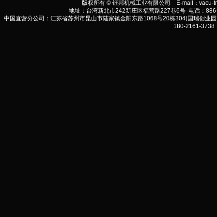
版权所有 © 钰邦机械工业有限公司 E-mail：
vacu-t
地址：台湾新北市242新庄区福营路227巷6号 电话：886-2-290
中国直营分公司：江苏省苏州市昆山市陆家镇金阳东路1068号20栋304(国瑞创业园) 电话:86-
180-2161-3738