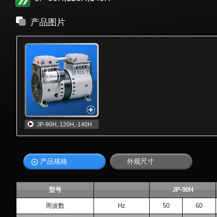
产品图片
JP-90H, 120H,-140H
产品规格
外观尺寸
型号
JP-90H
周波数
Hz
50
60