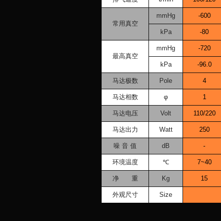
mmHg
-600
常用真空
kPa
-80
mmHg
-720
最高真空
kPa
-96.0
马达极数
Pole
4
马达相数
φ
1
马达电压
Volt
110/220
马达出力
Watt
250
噪 音 值
dB
-
环境温度
℃
7~40
净 重
Kg
15
外观尺寸
Size