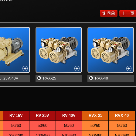
6, 25V, 40V
RVX-25
RVX-40
RV-16V
RV-25V
RV-40V
RVX-25
RVX-40
50/60
50/60
50/60
50/60
50/60
230/280
400/480
570/680
400/480
570/680