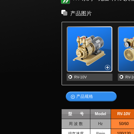
产品图片
RV-10V
RV-1
产品规格
型 号
Model
RV-10V
周 波 数
Hz
50/60
排气速度
ℓ/min
100/120