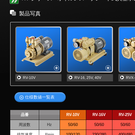
製品写真
RV-10V
RV-16, 25V, 40V
RVX-
仕様数値一覧表
品番
RV-10V
RV-16V
RV-25V
周波数
Hz
50/60
50/60
50/60
排気速度
ℓ/min
100/120
230/280
400/480