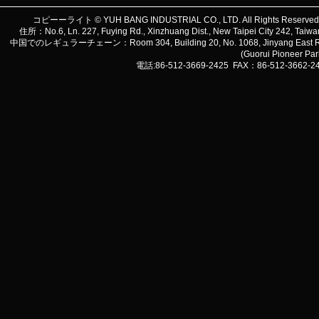
コピーーライト © YUH BANG INDUSTRIAL CO., LTD. All Rights Reserve
住所：No.6, Ln. 227, Fuying Rd., Xinzhuang Dist., New Taipei City 242, 
中国でのレギュラーチェーン：Room 304, Building 20, No. 1068, Jinyang East Road, Lu
(Guorui Pioneer Pa
電話:86-512-3669-2425 FAX：86-512-3662-