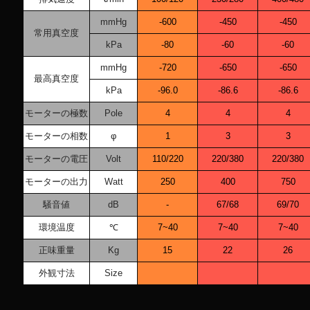
mmHg
-600
-450
-450
常用真空度
kPa
-80
-60
-60
mmHg
-720
-650
-650
最高真空度
kPa
-96.0
-86.6
-86.6
モーターの極数
Pole
4
4
4
モーターの相数
φ
1
3
3
モーターの電圧
Volt
110/220
220/380
220/380
モーターの出力
Watt
250
400
750
騒音値
dB
-
67/68
69/70
環境温度
℃
7~40
7~40
7~40
正味重量
Kg
15
22
26
外観寸法
Size