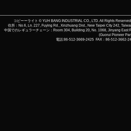
コピーーライト © YUH BANG INDUSTRIAL CO., LTD. All Rights Reserve
住所：No.6, Ln. 227, Fuying Rd., Xinzhuang Dist., New Taipei City 242, 
中国でのレギュラーチェーン：Room 304, Building 20, No. 1068, Jinyang East Road, Lu
(Guorui Pioneer Pa
電話:86-512-3669-2425 FAX：86-512-3662-