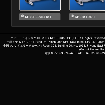
DP-90H,120H,140H
DP-180H,200H
コピーーライト © YUH BANG INDUSTRIAL CO., LTD. All Rights Reserve
住所：No.6, Ln. 227, Fuying Rd., Xinzhuang Dist., New Taipei City 242, 
中国でのレギュラーチェーン：Room 304, Building 20, No. 1068, Jinyang East Road, Lu
(Guorui Pioneer Pa
電話:86-512-3669-2425 FAX：86-512-3662-