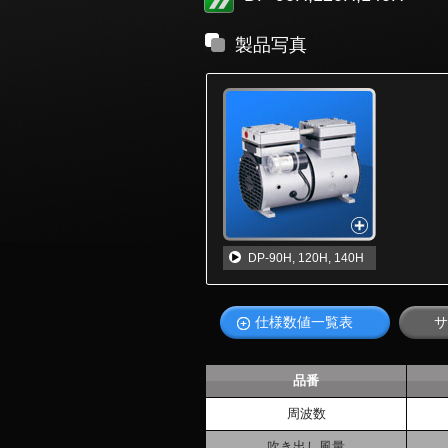
製品写真
DP-90H, 120H, 140H
仕様数値一覧表
サ
品番
周波数
吹き出し風量