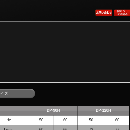
イズ
DP-90H
DP-120H
Hz
50
60
50
60
L/min
60
66
72
77