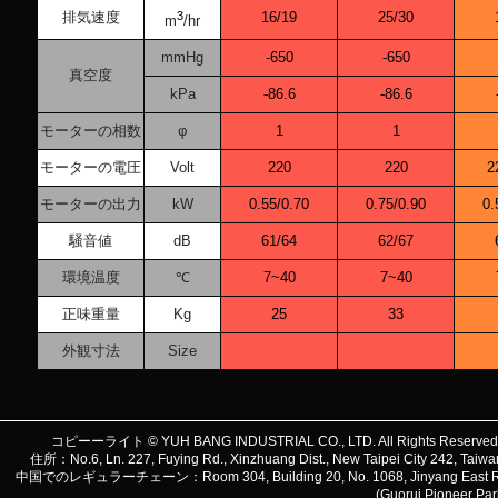
排気速度
3
16/19
25/30
m
/hr
mmHg
-650
-650
真空度
kPa
-86.6
-86.6
モーターの相数
φ
1
1
モーターの電圧
Volt
220
220
2
モーターの出力
kW
0.55/0.70
0.75/0.90
0.
騒音値
dB
61/64
62/67
環境温度
℃
7~40
7~40
正味重量
Kg
25
33
外観寸法
Size
コピーーライト © YUH BANG INDUSTRIAL CO., LTD. All Rights Reserve
住所：No.6, Ln. 227, Fuying Rd., Xinzhuang Dist., New Taipei City 242, 
中国でのレギュラーチェーン：Room 304, Building 20, No. 1068, Jinyang East Road, Lu
(Guorui Pioneer Pa