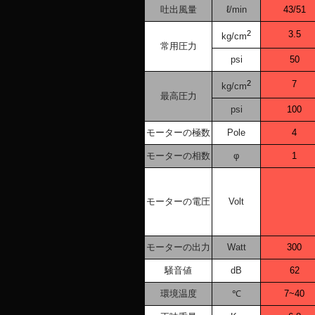
吐出風量
ℓ/min
43/51
2
3.5
kg/cm
常用圧力
psi
50
2
7
kg/cm
最高圧力
psi
100
モーターの極数
Pole
4
モーターの相数
φ
1
モーターの電圧
Volt
モーターの出力
Watt
300
騒音値
dB
62
環境温度
℃
7~40